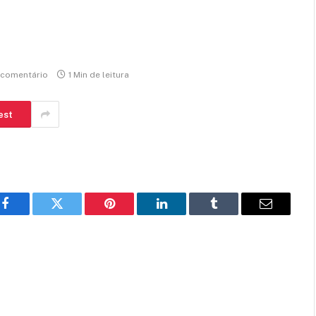
comentário
1 Min de leitura
est
Facebook
Twitter
Pinterest
LinkedIn
Tumblr
E-
mail