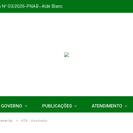
o Nº 03/2026-PNAB – Aldir Blanc
 GOVERNO
PUBLICAÇÕES
ATENDIMENTO
»
eserta)
ATA – Assinado