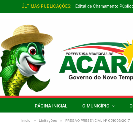
ÚLTIMAS PUBLICAÇÕES:
Edital de Chamamento Públic
PÁGINA INICIAL
O MUNICÍPIO
O
»
»
Início
Licitações
PREGÃO PRESENCIAL Nº 051002/2017