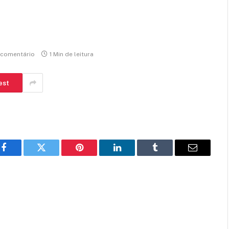
comentário
1 Min de leitura
est
Facebook
Twitter
Pinterest
LinkedIn
Tumblr
E-
mail