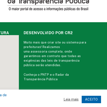
TURA
DESENVOLVIDO POR CR2
Muito mais que
criar site
ou
sistema para
prefeituras
! Realizamos
uma
assessoria
completa, onde
garantimos em contrato que todas as
exigências das
leis de transparência
pública
serão atendidas.
Conheça o
PNTP
e o
Radar da
Transparência Pública
ca de
Leia mais
ACEITO
ministrativa
Acessar o Webmail