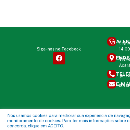
ATEN
Segun
Siga-nos no Facebook
14:0
ENDE
Trave
Acará
TELE
(91)
E-MA
ouvid
Nós usamos cookies para melhorar sua experiência de navegação
monitoramento de cookies. Para ter mais informações sobre com
concorda, clique em ACEITO.
Prefeitura Municipal de Aca
Todos os direitos reservados a