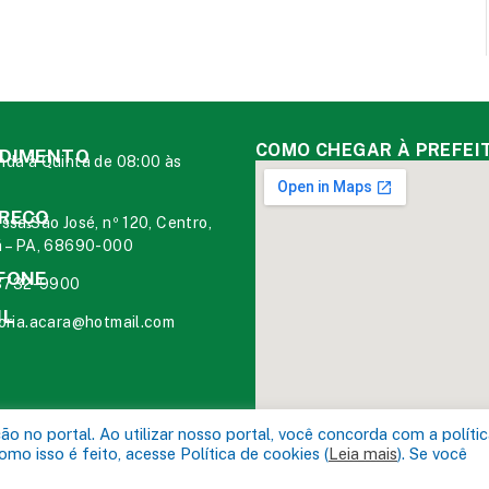
COMO CHEGAR À PREFEI
DIMENTO
da à Quinta de 08:00 às
0
REÇO
ssa São José, nº 120, Centro,
 – PA, 68690-000
FONE
 3732-9900
IL
oria.acara@hotmail.com
 no portal. Ao utilizar nosso portal, você concorda com a políti
o isso é feito, acesse Política de cookies (
Leia mais
). Se você
rá.
Mapa do Site
Acessar Área Ad