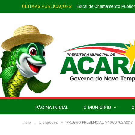
ÚLTIMAS PUBLICAÇÕES:
Edital de Chamamento Públic
PÁGINA INICIAL
O MUNICÍPIO
O
»
»
Início
Licitações
PREGÃO PRESENCIAL Nº 060702/2017