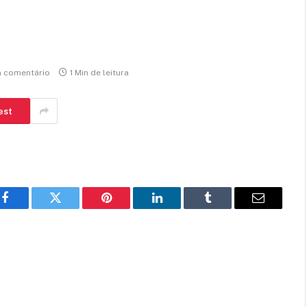
 comentário
1 Min de leitura
est
Facebook
Twitter
Pinterest
LinkedIn
Tumblr
E-
mail