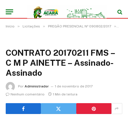
»
»
»
Início
Licitações
PREGÃO PRESENCIAL Nº 090802/2017
CONT
CONTRATO 20170211 FMS –
C M P AINETTE – Assinado-
Assinado
Por
Administrador
1 de novembro de 2017
Nenhum comentário
1 Min de leitura