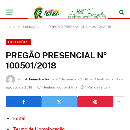
»
»
Início
Licitações
PREGÃO PRESENCIAL Nº 100501/2018
LICITAÇÕES
PREGÃO PRESENCIAL Nº
100501/2018
Por
Administrador
27 de maio de 2018
Atualizado:
8 de
agosto de 2018
Nenhum comentário
1 Min de leitura
Edital
Termo de Homologação