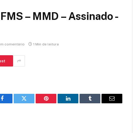
MS – MMD – Assinado -
m comentário
1 Min de leitura
est
Facebook
Twitter
Pinterest
LinkedIn
Tumblr
E-
mail