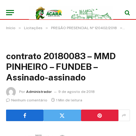
»
»
»
Início
Licitações
PREGÃO PRESENCIAL Nº 120402/2018
contr
contrato 20180083 – MMD
PINHEIRO – FUNDEB –
Assinado-assinado
Por
Administrador
9 de agosto de 2018
Nenhum comentário
1 Min de leitura