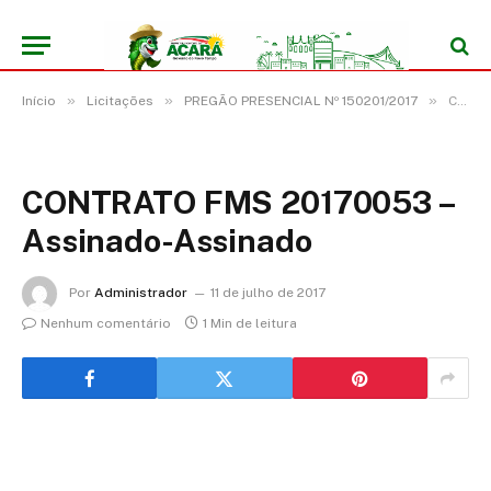
»
»
»
Início
Licitações
PREGÃO PRESENCIAL Nº 150201/2017
CONTRATO FMS 20170053 – Assinado-Assinado
CONTRATO FMS 20170053 –
Assinado-Assinado
Por
Administrador
11 de julho de 2017
Nenhum comentário
1 Min de leitura