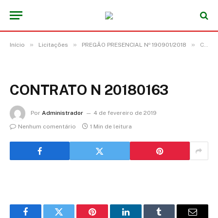
»
»
»
Início
Licitações
PREGÃO PRESENCIAL Nº 190901/2018
CONTRATO N 20180163
CONTRATO N 20180163
Por
Administrador
4 de fevereiro de 2019
Nenhum comentário
1 Min de leitura