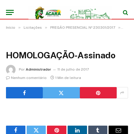
»
»
»
Início
Licitações
PREGÃO PRESENCIAL Nº 230301/2017
HOMO
HOMOLOGAÇÃO-Assinado
Por
Administrador
11 de julho de 2017
Nenhum comentário
1 Min de leitura