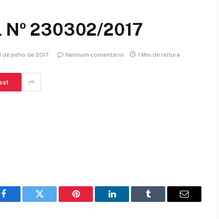
Nº 230302/2017
1 de julho de 2017
Nenhum comentário
1 Min de leitura
est
Facebook
Twitter
Pinterest
LinkedIn
Tumblr
E-
mail