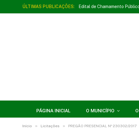
ÚLTIMAS PUBLICAÇÕES:
Edital de Chamamento Públic
PÁGINA INICIAL
O MUNICÍPIO
O
»
»
Início
Licitações
PREGÃO PRESENCIAL Nº 230302/2017