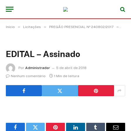
»
»
»
Início
Licitações
PREGÃO PRESENCIAL Nº 240802/2017
EDITA
EDITAL – Assinado
Por
Administrador
5 de abril de 2018
Nenhum comentário
1 Min de leitura