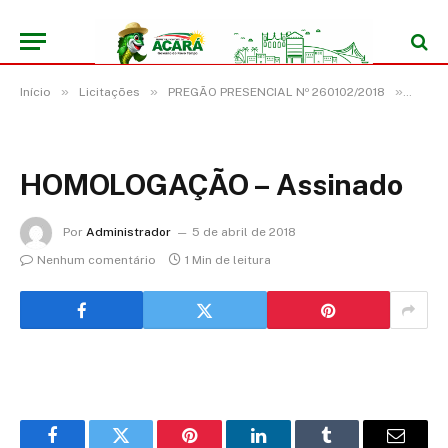
»
»
»
Início
Licitações
PREGÃO PRESENCIAL Nº 260102/2018
HOMO
HOMOLOGAÇÃO – Assinado
Por
Administrador
5 de abril de 2018
Nenhum comentário
1 Min de leitura