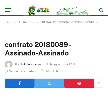
»
»
»
Início
Licitações
PREGÃO PRESENCIAL Nº 280502/2018
cont
contrato 20180089 -
Assinado-Assinado
Por
Administrador
9 de agosto de 2018
Nenhum comentário
1 Min de leitura