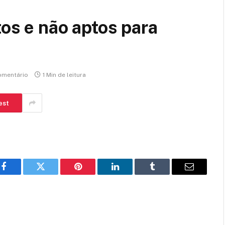
tos e não aptos para
mentário
1 Min de leitura
est
Facebook
Twitter
Pinterest
LinkedIn
Tumblr
E-
mail