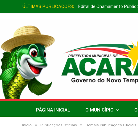
ÚLTIMAS PUBLICAÇÕES:
Edital de Chamamento Públic
PÁGINA INICIAL
O MUNICÍPIO
O
»
»
Início
Publicações Oficiais
Demais Publicações Oficiais