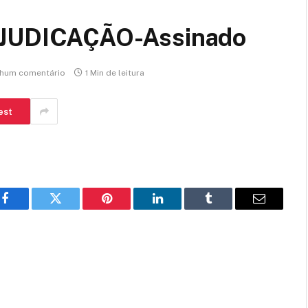
UDICAÇÃO-Assinado
hum comentário
1 Min de leitura
est
Facebook
Twitter
Pinterest
LinkedIn
Tumblr
E-
mail