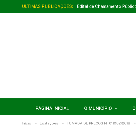
ÚLTIMAS PUBLICAÇÕES:
Edital de Chamamento Públic
PÁGINA INICIAL
O MUNICÍPIO
O
»
»
»
Início
Licitações
TOMADA DE PREÇOS Nº 011002/2018