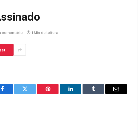
ssinado
 comentário
1 Min de leitura
est
Facebook
Twitter
Pinterest
LinkedIn
Tumblr
E-
mail