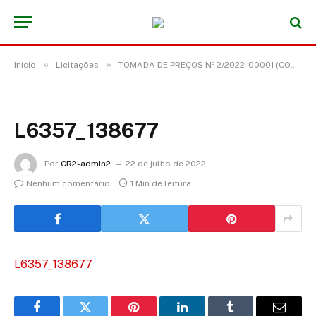
»
»
Início
Licitações
TOMADA DE PREÇOS Nº 2/2022-00001 (CONTRATAÇÃO DE EMPRESA PARA A EXECUÇÃO DOS SERVIÇOS DE REFORMAS DA UNIDADE BÁSICA DE SAUDE, LOCALIZADA NA RODOVIA ACARÁ MOJU, KM 18, GUARUMÃ NOMUNICÍPIO DE ACARÁ/PA)
L6357_138677
Por
CR2-admin2
22 de julho de 2022
Nenhum comentário
1 Min de leitura
L6357_138677