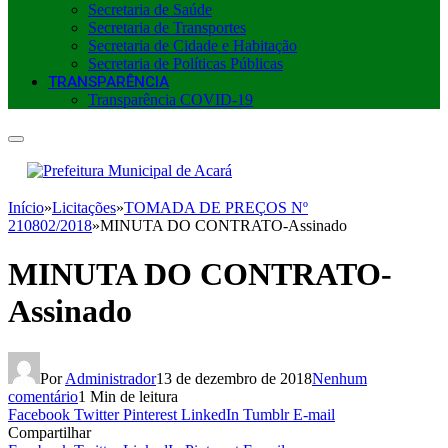
Secretaria de Saúde
Secretaria de Transportes
Secretaria de Cidade e Habitação
Secretaria de Políticas Públicas
TRANSPARÊNCIA
Transparência COVID-19
Início
»
Licitações
»
TOMADA DE PREÇOS Nº
210802/2018
»
MINUTA DO CONTRATO-Assinado
MINUTA DO CONTRATO-
Assinado
Por
Administrador
13 de dezembro de 2018
Nenhum
comentário
1 Min de leitura
Facebook
Twitter
Pinterest
LinkedIn
Tumblr
E-mail
Compartilhar