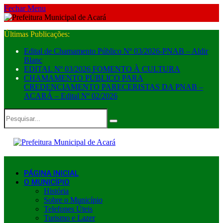
Fechar Menu
Últimas Publicações:
Edital de Chamamento Público Nº 03/2026-PNAB – Aldir
Blanc
EDITAL Nº 03/2026 FOMENTO À CULTURA
CHAMAMENTO PÚBLICO PARA
CREDENCIAMENTO PARECERISTAS DA PNAB –
ACARÁ – Edital Nº 02/2026
PÁGINA INICIAL
O MUNICÍPIO
História
Sobre o Município
Telefones Úteis
Turismo e Lazer