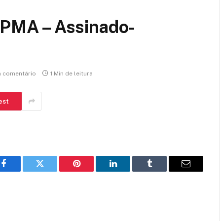
MA – Assinado-
 comentário
1 Min de leitura
est
Facebook
Twitter
Pinterest
LinkedIn
Tumblr
E-
mail