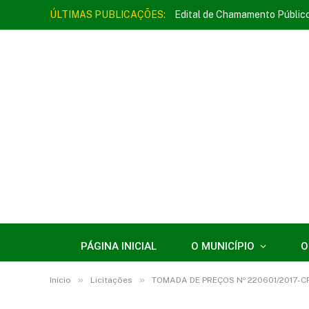
ÚLTIMAS PUBLICAÇÕES:
Edital de Chamamento Públic
PÁGINA INICIAL
O MUNICÍPIO
O
»
»
Início
Licitações
TOMADA DE PREÇOS Nº 220601/2017-C