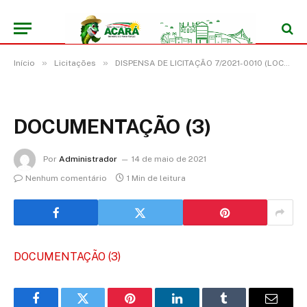
»
»
Início
Licitações
DISPENSA DE LICITAÇÃO 7/2021-0010 (LOCAÇÃO DE IMÓVEL PARA FINS NÃO RESIDENCIAIS, PARA O FUNCIONAMENTO DA CASA DO IDOSO, EM ATENDIMENTO A SECRETARIA MUNICIPAL DE ASSISTÊNCIA SOCIAL DO MUNICÍPIO DE ACARÁ/PA)
DOCUMENTAÇÃO (3)
Por
Administrador
14 de maio de 2021
Nenhum comentário
1 Min de leitura
DOCUMENTAÇÃO (3)