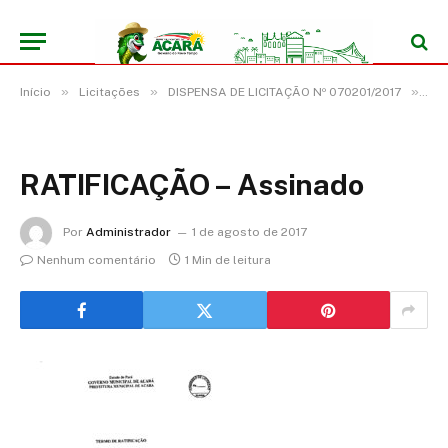
»
»
»
Início
Licitações
DISPENSA DE LICITAÇÃO Nº 070201/2017
RA
RATIFICAÇÃO – Assinado
Por
Administrador
1 de agosto de 2017
Nenhum comentário
1 Min de leitura