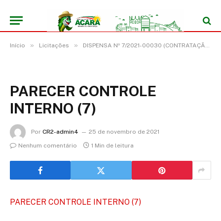
»
»
Início
Licitações
DISPENSA Nº 7/2021-00030 (CONTRATAÇÃO DE EMPRESA PARA PRESTAÇÃO DE SERVIÇOS DE TRANSPORTE ESCOLAR TERRESTRE E FLUVIAL)
PARECER CONTROLE
INTERNO (7)
Por
CR2-admin4
25 de novembro de 2021
Nenhum comentário
1 Min de leitura
PARECER CONTROLE INTERNO (7)