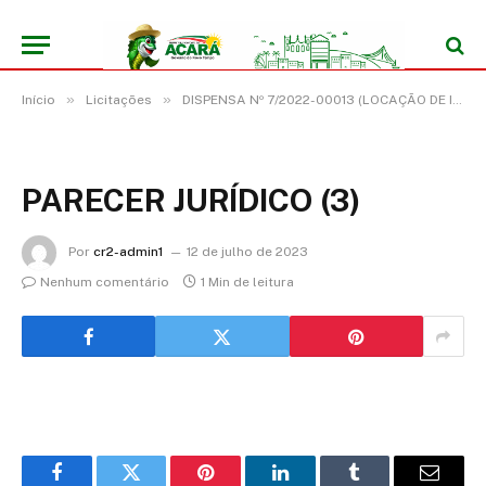
»
»
Início
Licitações
DISPENSA Nº 7/2022-00013 (LOCAÇÃO DE IMÓVEL PARA FINS NÃO RESIDENCIAIS, LOCALIZADO VILA GUARUMÃ, RODOVIA PA 252, KM 18 – ZONA RURAL, DESTINADO A ATENDER OS INTERESSES DA SECRETARIA MUNICIPAL DE EDUCAÇÃO DO MUNICÍPIO DE ACARÁ/PA)
PARECER JURÍDICO (3)
Por
cr2-admin1
12 de julho de 2023
Nenhum comentário
1 Min de leitura