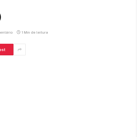
)
ntário
1 Min de leitura
est