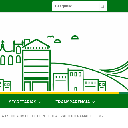
SECRETARIAS
TRANSPARÊNCIA
L, DESTINADO A ATENDER OS INTERESSES DA SECRETARIA MUNICIPAL DE EDUCAÇÃO DO MUNICÍPIO DE ACARÁ/PA)