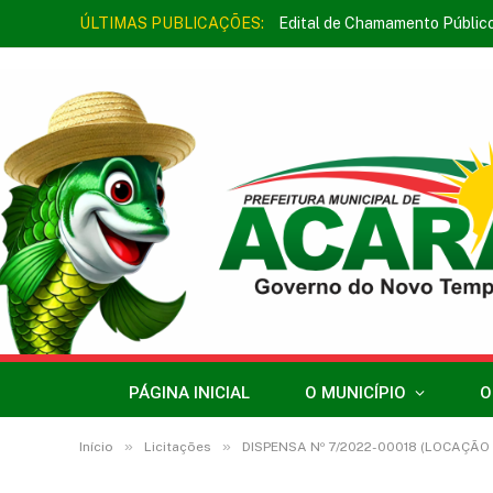
ÚLTIMAS PUBLICAÇÕES:
Edital de Chamamento Públic
PÁGINA INICIAL
O MUNICÍPIO
O
»
»
Início
Licitações
DISPENSA Nº 7/2022-00018 (LOCAÇÃO DE IMÓVEL PARA FINS NÃO RES