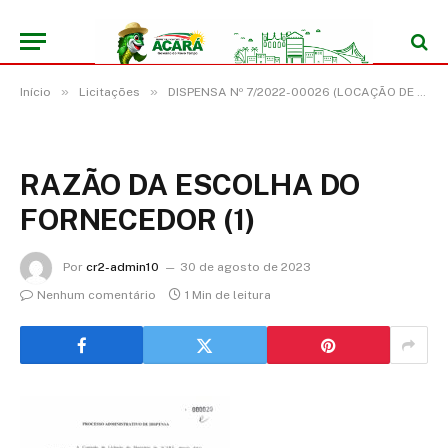
»
»
Início
Licitações
DISPENSA Nº 7/2022-00026 (LOCAÇÃO DE IMÓVEL PARA FINS NÃO RESIDENCIAIS, DESTINADO AO FUNCIONAMENTO DO ANEXO 2 DA ESCOLA NOVA ALIANÇA, LOCALIZADA NA VILA NOVA ALIANÇA, RODOVIA PERNA SUL – ZONA RURAL DO MUNICÍPIO DE ACARÁ/PA)
RAZÃO DA ESCOLHA DO
FORNECEDOR (1)
Por
cr2-admin10
30 de agosto de 2023
Nenhum comentário
1 Min de leitura