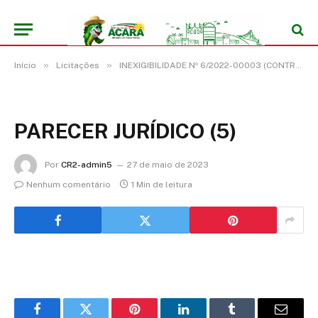
»
»
Início
Licitações
INEXIGIBILIDADE Nº 6/2022-00003 (CONTRATAÇÃO DE SHOW ARTÍSTICO DO SURREAL CROCODILO “APARELHAGEM DE SOM” PARA AS COMEMORAÇÕES DO 147º ANIVERSÁRIO DO MUNICÍPIO DE ACARÁ/PA)
PARECER JURÍDICO (5)
Por
CR2-admin5
27 de maio de 2023
Nenhum comentário
1 Min de leitura