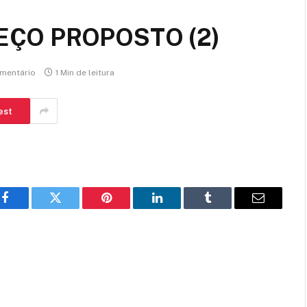
REÇO PROPOSTO (2)
mentário
1 Min de leitura
est
Facebook
Twitter
Pinterest
LinkedIn
Tumblr
E-
mail