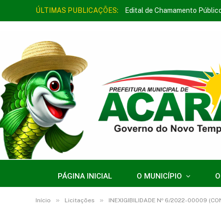
ÚLTIMAS PUBLICAÇÕES:
Edital de Chamamento Públic
PÁGINA INICIAL
O MUNICÍPIO
O
»
»
Início
Licitações
INEXIGIBILIDADE Nº 6/2022-00009 (CONT