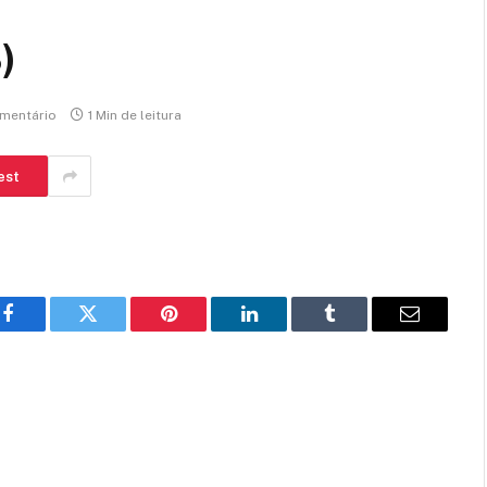
)
mentário
1 Min de leitura
est
Facebook
Twitter
Pinterest
LinkedIn
Tumblr
E-
mail