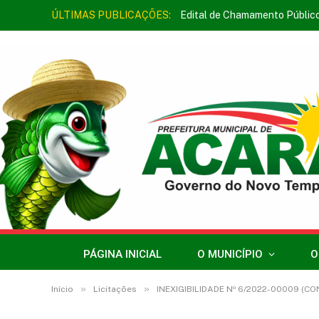
ÚLTIMAS PUBLICAÇÕES:
Edital de Chamamento Públic
PÁGINA INICIAL
O MUNICÍPIO
O
»
»
Início
Licitações
INEXIGIBILIDADE Nº 6/2022-00009 (CONT