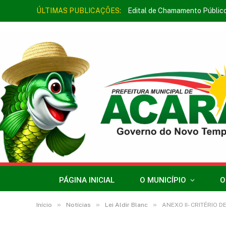
ÚLTIMAS PUBLICAÇÕES:
Edital de Chamamento Públic
PÁGINA INICIAL
O MUNICÍPIO
O
»
»
»
Início
Notícias
Lei Aldir Blanc
ANEXO II- CRITÉRIO 