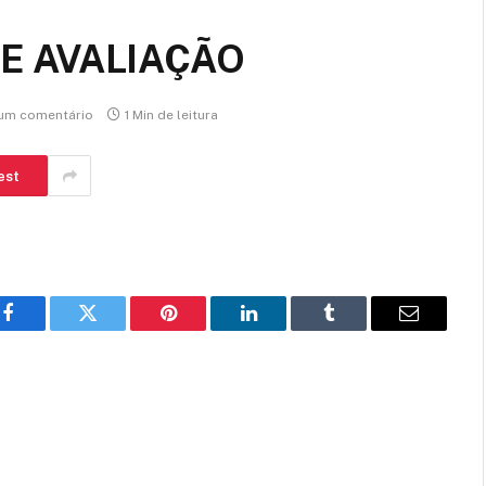
DE AVALIAÇÃO
um comentário
1 Min de leitura
est
Facebook
Twitter
Pinterest
LinkedIn
Tumblr
E-
mail