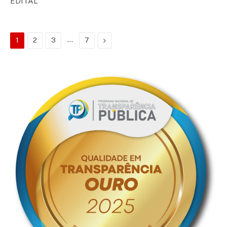
EDITAL
…
Proximo
1
2
3
7