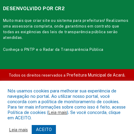
DESENVOLVIDO POR CR2
Muito mais que
criar site
ou
sistema para prefeituras
! Realizamos
uma
assessoria
completa, onde garantimos em contrato que
todas as exigências das
leis de transparência pública
serão
atendidas.
Conheça o
PNTP
e o
Radar da Transparência Pública
Prefeitura Municipal de Acará.
Todos os direitos reservados a
Mapa do Site
Acessar Área Administrativa
Acessar o Webmail
Nós usamos cookies para melhorar sua experiência de
navegação no portal. Ao utilizar nosso portal, você
concorda com a política de monitoramento de cookies.
Para ter mais informações sobre como isso é feito, acesse
Política de cookies (
Leia mais
). Se você concorda, clique
em ACEITO.
Leia mais
ACEITO