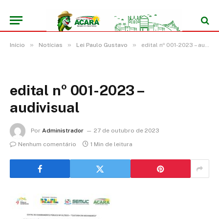
»
»
»
Início
Notícias
Lei Paulo Gustavo
edital nº 001-2023 – audivisual
edital nº 001-2023 –
audivisual
Por
Administrador
27 de outubro de 2023
Nenhum comentário
1 Min de leitura