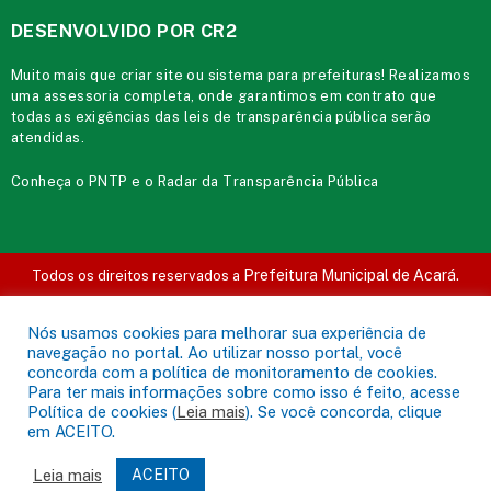
DESENVOLVIDO POR CR2
Muito mais que
criar site
ou
sistema para prefeituras
! Realizamos
uma
assessoria
completa, onde garantimos em contrato que
todas as exigências das
leis de transparência pública
serão
atendidas.
Conheça o
PNTP
e o
Radar da Transparência Pública
Prefeitura Municipal de Acará.
Todos os direitos reservados a
Mapa do Site
Acessar Área Administrativa
Acessar o Webmail
Nós usamos cookies para melhorar sua experiência de
navegação no portal. Ao utilizar nosso portal, você
concorda com a política de monitoramento de cookies.
Para ter mais informações sobre como isso é feito, acesse
Política de cookies (
Leia mais
). Se você concorda, clique
em ACEITO.
Leia mais
ACEITO