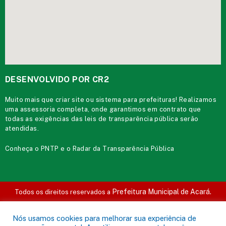
DESENVOLVIDO POR CR2
Muito mais que
criar site
ou
sistema para prefeituras
! Realizamos
uma
assessoria
completa, onde garantimos em contrato que
todas as exigências das
leis de transparência pública
serão
atendidas.
Conheça o
PNTP
e o
Radar da Transparência Pública
Prefeitura Municipal de Acará.
Todos os direitos reservados a
Mapa do Site
Acessar Área Administrativa
Acessar o Webmail
Nós usamos cookies para melhorar sua experiência de