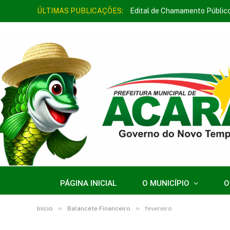
ÚLTIMAS PUBLICAÇÕES:
Edital de Chamamento Públic
PÁGINA INICIAL
O MUNICÍPIO
O
»
»
Início
Balancete Financeiro
fevereiro