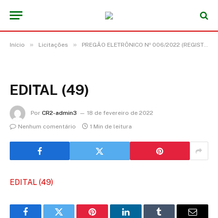
»
»
Início
Licitações
PREGÃO ELETRÔNICO Nº 006/2022 (REGISTRO DE PREÇO PARA FUTURA E EVENTUAL CONTRATAÇÃO DE EMPRESA PARA PRESTAÇÃO DE SERVIÇOS DE LAVAGENS E HIGIENIZAÇÃO DE VEÍCULOS LEVES, PESADOS E MOTOCICLETAS)
EDITAL (49)
Por
CR2-admin3
18 de fevereiro de 2022
Nenhum comentário
1 Min de leitura
EDITAL (49)