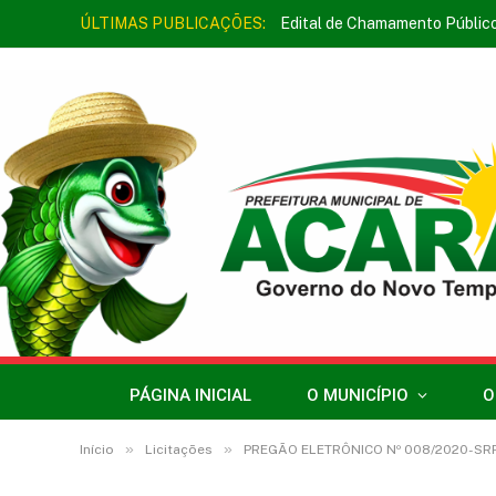
ÚLTIMAS PUBLICAÇÕES:
Edital de Chamamento Públic
PÁGINA INICIAL
O MUNICÍPIO
O
»
»
Início
Licitações
PREGÃO ELETRÔNICO Nº 008/2020-SRP