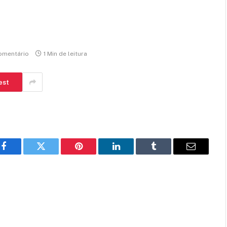
omentário
1 Min de leitura
est
Facebook
Twitter
Pinterest
LinkedIn
Tumblr
E-
mail