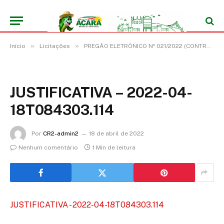
»
»
Início
Licitações
PREGÃO ELETRÔNICO Nº 021/2022 (CONTRATAÇÃO DE SERVIÇOS DE ASSESSORIA E CONSULTORIA EM GESTÃO DE SERVIÇOS WEB PARA REDES SOCIAIS, PLANEJAMENTO, COMUNICAÇÃO INSTITUCIONAL)
JUSTIFICATIVA – 2022-04-
18T084303.114
Por
CR2-admin2
18 de abril de 2022
Nenhum comentário
1 Min de leitura
JUSTIFICATIVA - 2022-04-18T084303.114