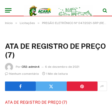
»
»
Início
Licitações
PREGÃO ELETRÔNICO Nº 047/2021-SRP (REGISTRO DE PREÇO PARA FUTURA E EVENTUAL CONTRATAÇÃO DE EMPRESA OBJETIVANDO A PRESTAÇÃO EM SERVIÇO DE LOCAÇÃO DE VEÍCULOS)
ATA DE REGISTRO DE PREÇO
(7)
Por
CR2-admin4
6 de dezembro de 2021
Nenhum comentário
1 Min de leitura
ATA DE REGISTRO DE PREÇO (7)