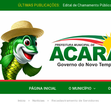
ÚLTIMAS PUBLICAÇÕES:
Edital de Chamamento Públic
PÁGINA INICIAL
O MUNICÍPIO
O
»
»
Início
Notícias
Recadastramento de Servidores