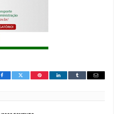
Facebook
Twitter
Pinterest
LinkedIn
Tumblr
E-
mail