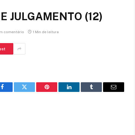
E JULGAMENTO (12)
m comentário
1 Min de leitura
est
Facebook
Twitter
Pinterest
LinkedIn
Tumblr
E-
mail