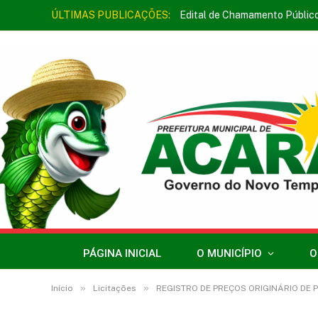
ÚLTIMAS PUBLICAÇÕES:
Edital de Chamamento Públic
PÁGINA INICIAL
O MUNICÍPIO
O
»
»
Início
Licitações
REGISTRO DE PREÇOS ORIGINÁRIO DE PREGÃO ELETRÔNICO 021/202