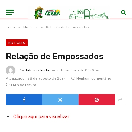
»
»
Início
Notícias
Relação de Empossados
NOTÍCIAS
Relação de Empossados
Por
Administrador
2 de outubro de 2020
Atualizado:
28 de agosto de 2024
Nenhum comentário
1 Min de leitura
Clique aqui para visualizar