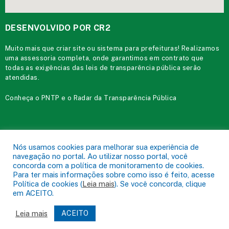
DESENVOLVIDO POR CR2
Muito mais que
criar site
ou
sistema para prefeituras
! Realizamos
uma
assessoria
completa, onde garantimos em contrato que
todas as exigências das
leis de transparência pública
serão
atendidas.
Conheça o
PNTP
e o
Radar da Transparência Pública
Prefeitura Municipal de Acará.
Todos os direitos reservados a
Nós usamos cookies para melhorar sua experiência de
navegação no portal. Ao utilizar nosso portal, você
Mapa do Site
Acessar Área Administrativa
Acessar o Webmail
concorda com a política de monitoramento de cookies.
Para ter mais informações sobre como isso é feito, acesse
Política de cookies (
Leia mais
). Se você concorda, clique
em ACEITO.
Leia mais
ACEITO