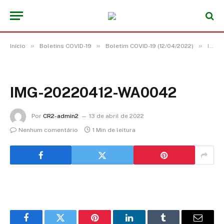
»
»
»
Início
Boletins COVID-19
Boletim COVID-19 (12/04/2022)
IMG-20220412-WA0042
IMG-20220412-WA0042
Por
CR2-admin2
13 de abril de 2022
Nenhum comentário
1 Min de leitura