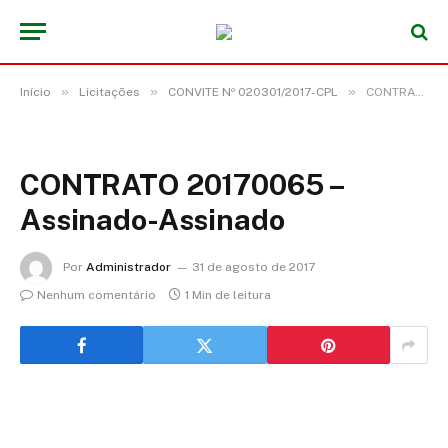
»
»
»
Início
Licitações
CONVITE Nº 020301/2017-CPL
CONTRATO 20170065 – Assinado-Assinado
CONTRATO 20170065 –
Assinado-Assinado
Por
Administrador
31 de agosto de 2017
Nenhum comentário
1 Min de leitura