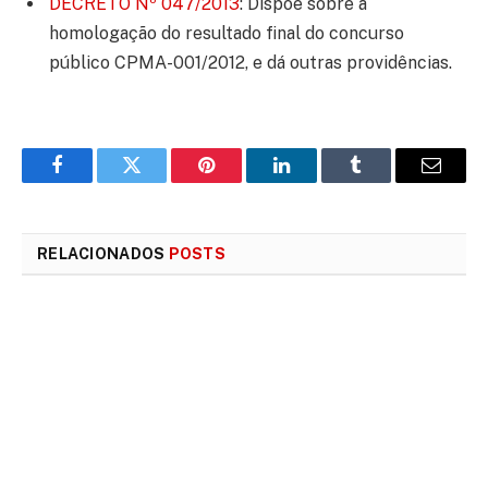
DECRETO Nº 047/2013
: Dispõe sobre a
homologação do resultado final do concurso
público CPMA-001/2012, e dá outras providências.
Facebook
Twitter
Pinterest
LinkedIn
Tumblr
E-
mail
RELACIONADOS
POSTS