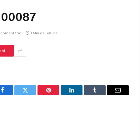
000087
comentário
1 Min de leitura
est
Facebook
Twitter
Pinterest
LinkedIn
Tumblr
E-
mail