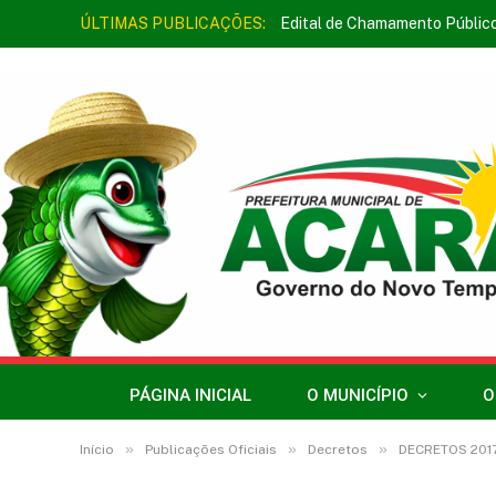
ÚLTIMAS PUBLICAÇÕES:
Edital de Chamamento Públic
PÁGINA INICIAL
O MUNICÍPIO
O
»
»
»
Início
Publicações Oficiais
Decretos
DECRETOS 201