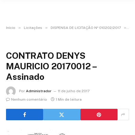
»
»
»
Início
Licitações
DISPENSA DE LICITAÇÃO Nº 010202/2017
CO
CONTRATO DENYS
MAURICIO 20170012 –
Assinado
Por
Administrador
11 de julho de 2017
Nenhum comentário
1 Min de leitura