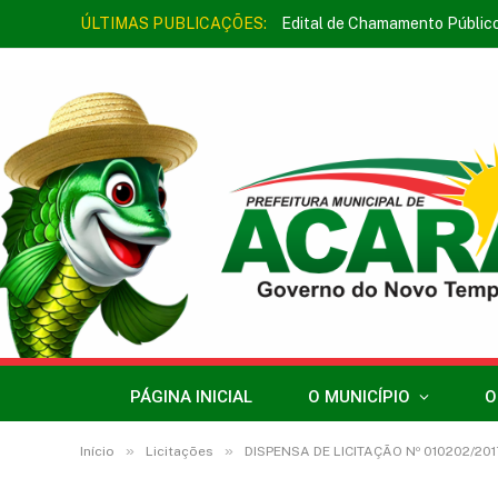
ÚLTIMAS PUBLICAÇÕES:
Edital de Chamamento Públic
PÁGINA INICIAL
O MUNICÍPIO
O
»
»
Início
Licitações
DISPENSA DE LICITAÇÃO Nº 010202/201