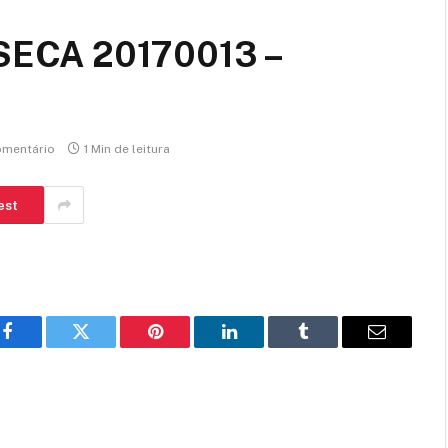
SECA 20170013 –
mentário
1 Min de leitura
est
Facebook
Twitter
Pinterest
LinkedIn
Tumblr
E-
mail