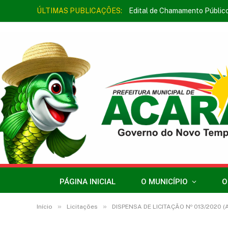
ÚLTIMAS PUBLICAÇÕES:
Edital de Chamamento Públic
PÁGINA INICIAL
O MUNICÍPIO
O
»
»
Início
Licitações
DISPENSA DE LICITAÇÃO Nº 013/2020 