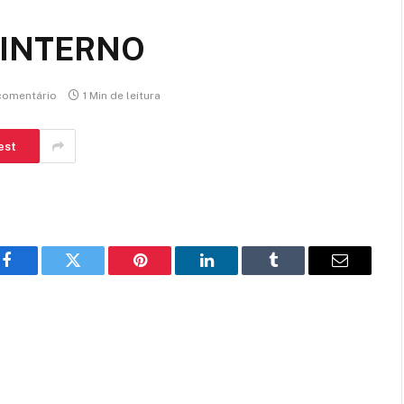
 INTERNO
omentário
1 Min de leitura
est
Facebook
Twitter
Pinterest
LinkedIn
Tumblr
E-
mail